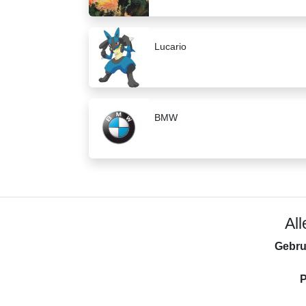
Lucario
BMW
Al
Gebru
P