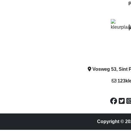
P
Vosweg 53, Sint P
123kl
Copyright © 20