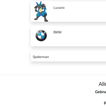
Lucario
BMW
Spiderman
Al
Gebru
P