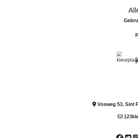
Al
Gebru
P
Vosweg 53, Sint P
123kl