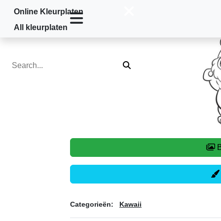
Online Kleurplaten
Home
»
Kawaii
»
Kawaii3
All kleurplaten
B
Categorieën:
Kawaii