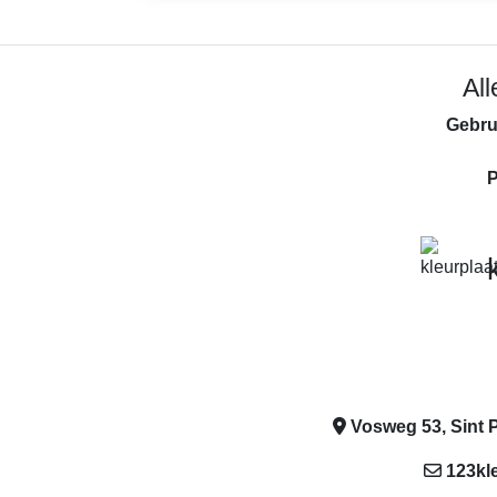
Al
Gebru
P
Vosweg 53, Sint P
123kl