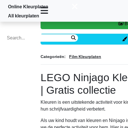
Online Kleurplaten
Home
»
Film Kleurplaten
»
LEGO Ninjag
All kleurplaten
Categorieën:
Film Kleurplaten
LEGO Ninjago Kleu
| Gratis collectie
Kleuren is een uitstekende activiteit voor 
hun schrijfvaardigheid verbetert.
Als uw kind houdt van kleuren en Ninjago i
we de perfecte activiteit voor hem. Hier is