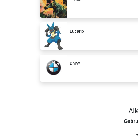
Lucario
BMW
Al
Gebru
P