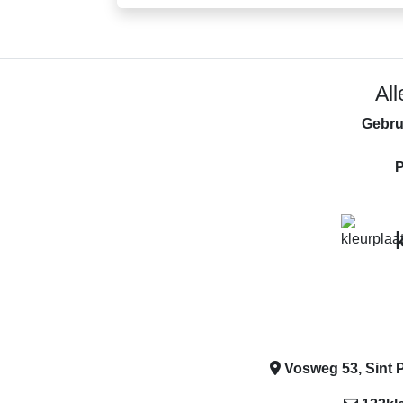
Al
Gebru
P
Vosweg 53, Sint P