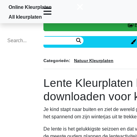
Online Kleurplaten
Home
»
Natuur Kleurplaten
»
Lente
All kleurplaten
Categorieën:
Natuur Kleurplaten
Lente Kleurplaten
downloaden voor 
Je kind stapt naar buiten en ziet de werel
het spannend om zijn winterjas uit te trekken
De lente is het gelukkigste seizoen en dat v
de meeste ouders plannen de lenteactivitei