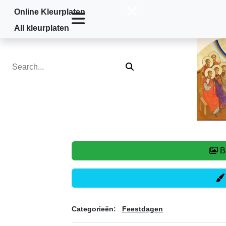
Online Kleurplaten
Home
»
Feestdagen
»
Pinksteren
All kleurplaten
Categorieën:
Feestdagen