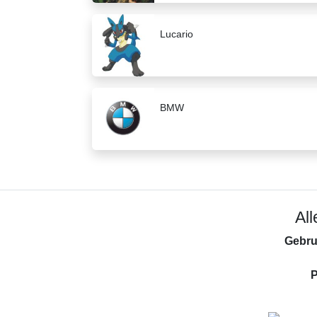
Lucario
BMW
Al
Gebru
P