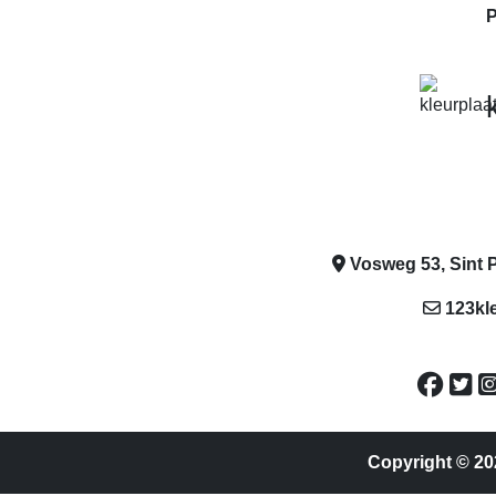
P
Vosweg 53, Sint P
123kl
Copyright © 20