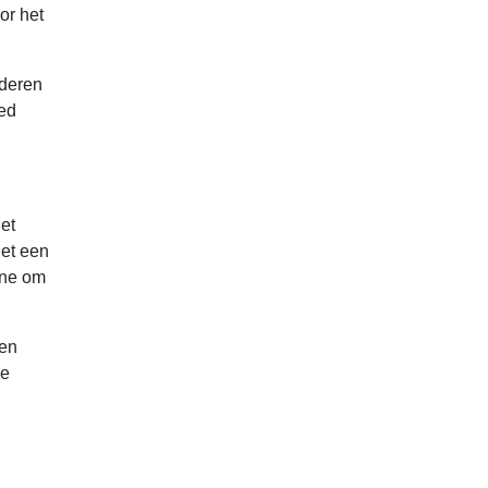
or het
nderen
oed
het
het een
ene om
een
de