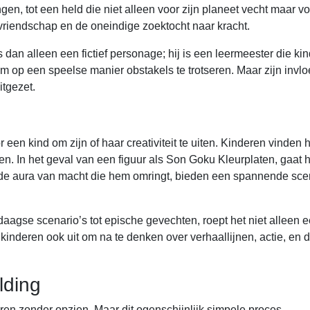
n, tot een held die niet alleen voor zijn planeet vecht maar vo
 vriendschap en de oneindige zoektocht naar kracht.
dan alleen een fictief personage; hij is een leermeester die ki
m op een speelse manier obstakels te trotseren. Maar zijn invl
itgezet.
 een kind om zijn of haar creativiteit te uiten. Kinderen vinden 
ken. In het geval van een figuur als Son Goku Kleurplaten, gaat 
, de aura van macht die hem omringt, bieden een spannende sc
daagse scenario’s tot epische gevechten, roept het niet alleen 
kinderen ook uit om na te denken over verhaallijnen, actie, en 
lding
ren zonder opzien. Maar dit ogenschijnlijk simpele proces