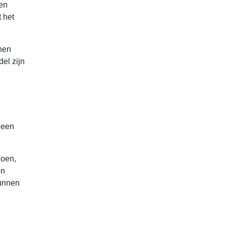
ren
 het
hen
el zijn
 een
doen,
en
kunnen