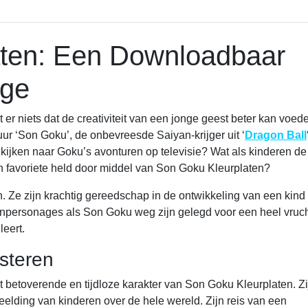
aten: Een Downloadbaar
age
er niets dat de creativiteit van een jonge geest beter kan voed
guur ‘Son Goku’, de onbevreesde Saiyan-krijger uit ‘
Dragon Ball
et kijken naar Goku’s avonturen op televisie? Wat als kinderen d
un favoriete held door middel van Son Goku Kleurplaten?
en. Ze zijn krachtig gereedschap in de ontwikkeling van een kind 
enpersonages als Son Goku weg zijn gelegd voor een heel vruc
leert.
steren
 betoverende en tijdloze karakter van Son Goku Kleurplaten. Zi
eelding van kinderen over de hele wereld. Zijn reis van een