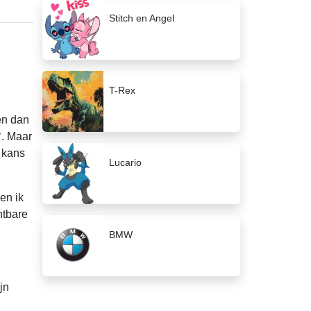
Stitch en Angel
T-Rex
en dan
‘. Maar
e kans
Lucario
en ik
htbare
BMW
jn