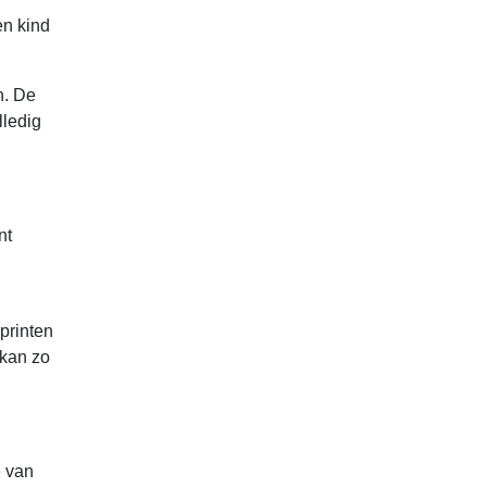
en kind
n. De
lledig
nt
printen
 kan zo
e van