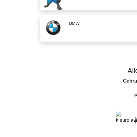
BMW
Al
Gebru
P