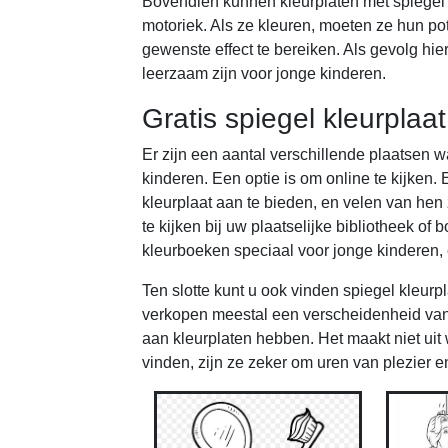
Bovendien kunnen kleurplaten met spiegel k
motoriek. Als ze kleuren, moeten ze hun pot
gewenste effect te bereiken. Als gevolg hi
leerzaam zijn voor jonge kinderen.
Gratis spiegel kleurplaat
Er zijn een aantal verschillende plaatsen w
kinderen. Een optie is om online te kijken. 
kleurplaat aan te bieden, en velen van hen
te kijken bij uw plaatselijke bibliotheek 
kleurboeken speciaal voor jonge kinderen, 
Ten slotte kunt u ook vinden spiegel kleur
verkopen meestal een verscheidenheid van
aan kleurplaten hebben. Het maakt niet uit 
vinden, zijn ze zeker om uren van plezier en