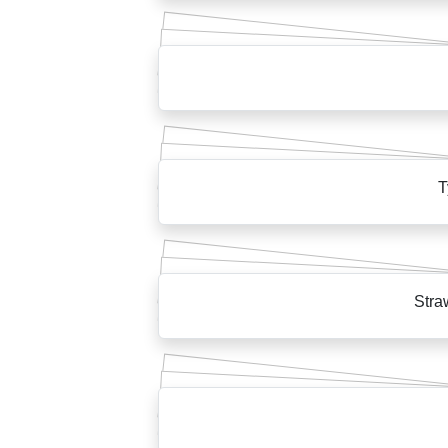
T
Stra