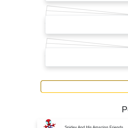
P
Spidey And His Amazing Friends