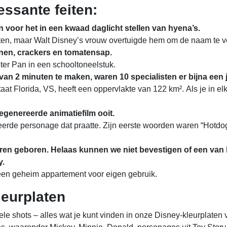
essante feiten:
 voor het in een kwaad daglicht stellen van hyena’s.
en, maar Walt Disney’s vrouw overtuigde hem om de naam te ve
bonen, crackers en tomatensap.
ter Pan in een schooltoneelstuk.
an 2 minuten te maken, waren 10 specialisten er bijna een 
at Florida, VS, heeft een oppervlakte van 122 km². Als je in elk
egenereerde animatiefilm ooit.
rde personage dat praatte. Zijn eerste woorden waren “Hotdog!
eren geboren. Helaas kunnen we niet bevestigen of een va
y.
een geheim appartement voor eigen gebruik.
leurplaten
e shots – alles wat je kunt vinden in onze Disney-kleurplaten 