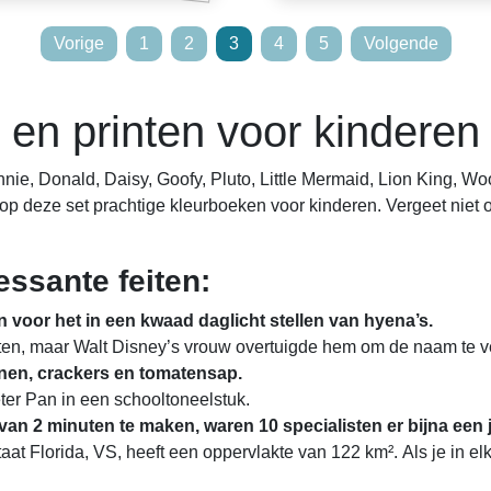
Vorige
1
2
3
4
5
Volgende
 en printen voor kinderen
nie, Donald, Daisy, Goofy, Pluto, Little Mermaid, Lion King, Wo
l op deze set prachtige kleurboeken voor kinderen. Vergeet niet
essante feiten:
 voor het in een kwaad daglicht stellen van hyena’s.
en, maar Walt Disney’s vrouw overtuigde hem om de naam te ve
bonen, crackers en tomatensap.
ter Pan in een schooltoneelstuk.
an 2 minuten te maken, waren 10 specialisten er bijna een 
at Florida, VS, heeft een oppervlakte van 122 km². Als je in elk