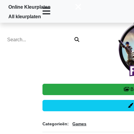
Online Kleurplaten
Home
»
Games
»
Fortnite
All kleurplaten
Categorieën:
Games