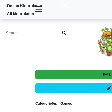
Online Kleurplaten
Home
»
Games
»
My Singing Monsters
All kleurplaten
Categorieën:
Games