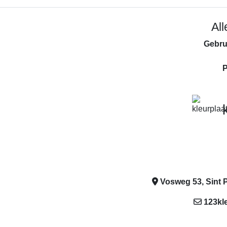
Al
Gebru
P
Vosweg 53, Sint P
123kl