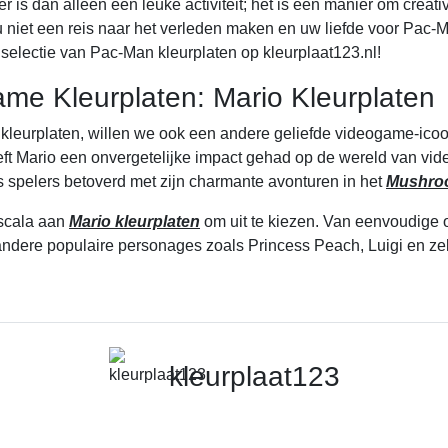
r is dan alleen een leuke activiteit; het is een manier om creati
niet een reis naar het verleden maken en uw liefde voor Pac-Man
electie van Pac-Man kleurplaten op kleurplaat123.nl!
me Kleurplaten: Mario Kleurplaten
 kleurplaten, willen we ook een andere geliefde videogame-ico
eeft Mario een onvergetelijke impact gehad op de wereld van vid
s spelers betoverd met zijn charmante avonturen in het
Mushro
 scala aan
Mario kleurplaten
om uit te kiezen. Van eenvoudige 
andere populaire personages zoals Princess Peach, Luigi en zel
kleurplaat123