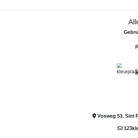
Al
Gebru
P
Vosweg 53, Sint P
123kl