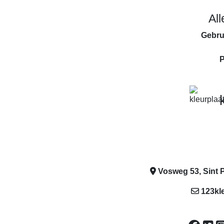
Al
Gebru
P
Vosweg 53, Sint P
123kl