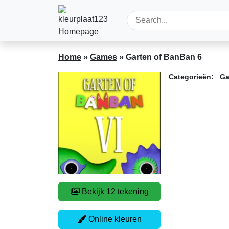
Home
»
Games
»
Garten of BanBan 6
Categorieën:
G
Bekijk 12 tekening
Online kleuren