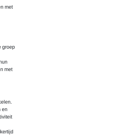
en met
e groep
 hun
en met
kelen.
n en
viteit
ertijd