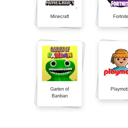
Minecraft
Fortnit
Garten of
Playmob
Banban