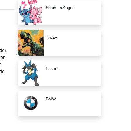
Stitch en Angel
T-Rex
der
ven
n
Lucario
fde
BMW