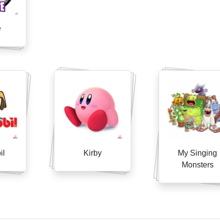
e
il
Kirby
My Singing
Monsters