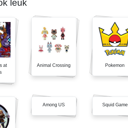
ok leuk
s at
Animal Crossing
Pokemon
s
Among US
Squid Game