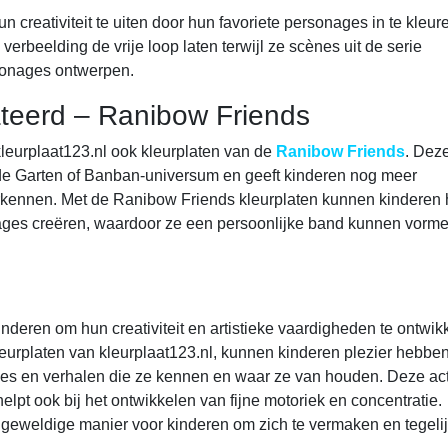
n creativiteit te uiten door hun favoriete personages in te kleur
rbeelding de vrije loop laten terwijl ze scènes uit de serie
sonages ontwerpen.
teerd – Ranibow Friends
kleurplaat123.nl ook kleurplaten van de
Ranibow Friends
. Dez
de Garten of Banban-universum en geeft kinderen nog meer
erkennen. Met de Ranibow Friends kleurplaten kunnen kinderen
onages creëren, waardoor ze een persoonlijke band kunnen vorm
inderen om hun creativiteit en artistieke vaardigheden te ontwik
urplaten van kleurplaat123.nl, kunnen kinderen plezier hebbe
ges en verhalen die ze kennen en waar ze van houden. Deze acti
elpt ook bij het ontwikkelen van fijne motoriek en concentratie.
 geweldige manier voor kinderen om zich te vermaken en tegelijk