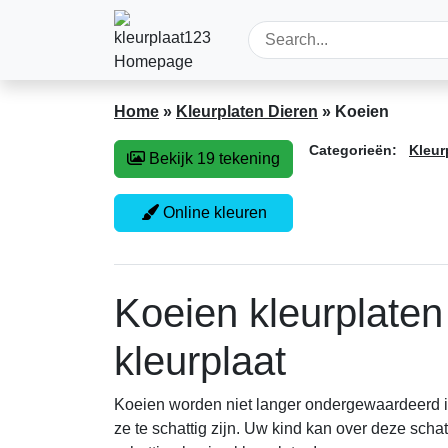
Home
»
Kleurplaten Dieren
»
Koeien
Categorieën:
Kleur
Bekijk 19 tekening
Online kleuren
Koeien kleurplaten
kleurplaat
Koeien worden niet langer ondergewaardeerd in
ze te schattig zijn. Uw kind kan over deze scha