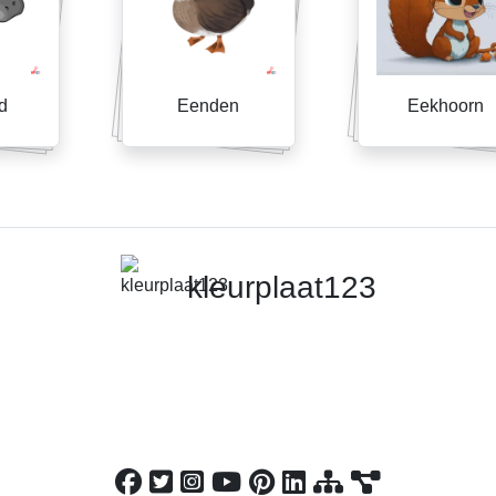
d
Eenden
Eekhoorn
kleurplaat123