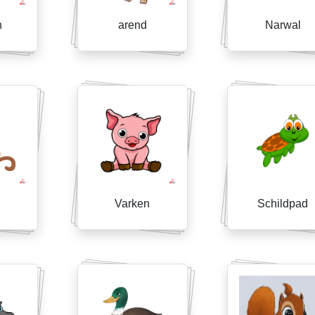
n
arend
Narwal
Varken
Schildpad