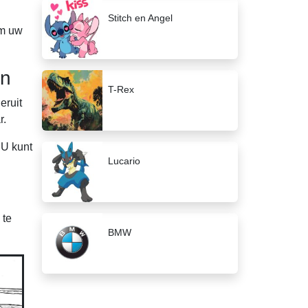
Stitch en Angel
om uw
en
T-Rex
eruit
r.
 U kunt
Lucario
 te
BMW