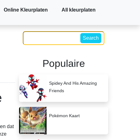
Online Kleurplaten
All kleurplaten
Search
Populaire
Spidey And His Amazing
Friends
e
Pokémon Kaart
ien dat
eze