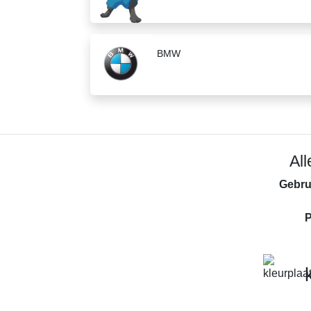
BMW
Al
Gebru
P